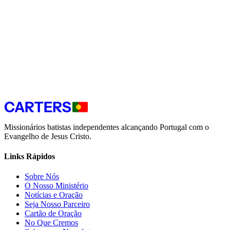
Subscrever Newsletter
Respeitamos a sua privacidade e nunca partilharemos as suas
informações. Pode cancelar a subscrição a qualquer momento.
Missionários batistas independentes alcançando Portugal com o
Evangelho de Jesus Cristo.
Links Rápidos
Sobre Nós
O Nosso Ministério
Notícias e Oração
Seja Nosso Parceiro
Cartão de Oração
No Que Cremos