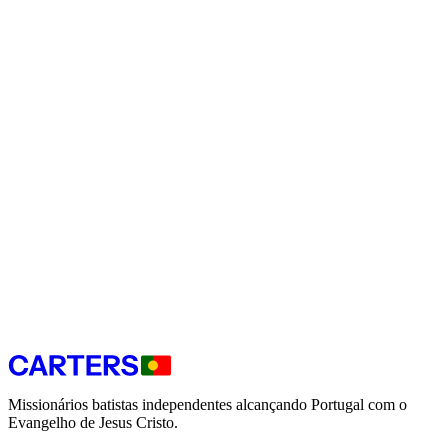
Language, Outreach and Visitors
13 de maio, 2026
Missionários batistas independentes alcançando Portugal com o
Evangelho de Jesus Cristo.